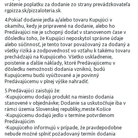
vrátenie poplatku za dodanie zo strany prevádzkovateľa
rgpizza.sk/pizzaloteria.sk.
4.Pokiaľ dodanie jedla a/alebo tovaru Kupujúci v
okamihu, kedy je pripravené na dodanie, alebo ho
Predávajúci nie je schopný dodať v stanovenom čase v
dôsledku toho, že Kupujúci neposkytol správne údaje
alebo súčinnosť, je tento tovar považovaný za dodaný a
všetky riziká a zodpovednosť vo vzťahu k takému tovaru
prechádzajú na Kupujúceho. Všetko uskladnenie,
poistenie a ďalšie náklady, ktoré Predávajúcemu v
dôsledku nemožnosti dodania vzniknú, budú
Kupujúcemu budú vyúčtované a je povinný
Predávajúcemu v plnej výške nahradiť.
5.Predávajúci zaisťujú že:
-Kupujúcemu dodajú produkt na miesto dodania
stanovené v objednávke; Dodanie sa uskutočňuje iba v
rámci územia Slovenskej republiky,meste Košice
-Kupujúcemu dodajú jedlo v termíne potvrdenom
Predávajúcim
-Kupujúceho informujú v prípade, že pravdepodobne
nebude možné splniť požadovaný termín dodania