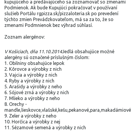
kupujúceho a predávajúceho sa zoznamovať so zmenami
Podmienok. Ak bude Kupujúci pokračovať v používaní
služieb Portálu rgpizza.sk/pizzaloteria.sk po prevedení
týchto zmien Prevádzkovateľom, má sa za to, že so
zmenami Podmnienok bez výhrad súhlasí.
Zoznam alergénov:
V Košiciach, dňa 11.10.2014
Jedlá obsahujúce možné
alergény sú označené príslušným číslom:
1. Obilniny obsahujúce lepok
2. Kôrovce a výrobky z nich
3. Vajcia a výrobky z nich
4. Ryby a výrobky z nich
5. Arašidy a výrobky z neho
6. Sójové zrná a výrobky z nich
7. Mlieko a výrobky z neho
8. Orechy -
mandle,lieskovce,vlašské,kešu,pekanové,para,makadámiové
9. Zeler a výrobky z neho
10. Horčica a výrobky z nej
11. Sézamové semená a výrobky z nich