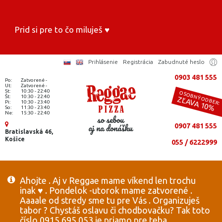
Prid si pre to čo miluješ ♥️
Prihlásenie
Registrácia
Zabudnuté heslo
0903 481 555
Po:
Zatvorené -
Ut:
Zatvorené -
St:
10:30 - 22:40
OSOBNÝ ODBER:
Št:
10:30 - 22:40
ZĽAVA 10%
Pi:
10:30 - 23:40
So:
11:30 - 23:40
Ne:
15:30 - 22:40
0907 481 555
Bratislavská 46,
Košice
055 / 6222999
Ahojte . Aj v Reggae mame víkend len trochu
inak ♥️ . Pondelok -utorok mame zatvorené .
Aaaale od stredy sme tu pre Vás . Organizuješ
tabor ? Chystáš oslavu či chodbovačku? Tak toto
číslo 0915 695 053 je priamo pre teba