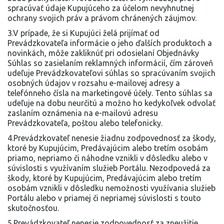
spracúvať údaje Kupujúceho za účelom nevyhnutnej
ochrany svojich práv a právom chránených záujmov.
3.V prípade, že si Kupujúci želá prijímať od
Prevádzkovateľa informácie o jeho ďalších produktoch a
novinkách, môže zakliknúť pri odosielaní Objednávky
Súhlas so zasielaním reklamných informácií, čím zároveň
udeľuje Prevádzkovateľovi súhlas so spracúvaním svojich
osobných údajov v rozsahu e-mailovej adresy a
telefónneho čísla na marketingové účely. Tento súhlas sa
udeľuje na dobu neurčitú a možno ho kedykoľvek odvolať
zaslaním oznámenia na e-mailovú adresu
Prevádzkovateľa, poštou alebo telefonicky.
4.Prevádzkovateľ nenesie žiadnu zodpovednosť za škody,
ktoré by Kupujúcim, Predávajúcim alebo tretím osobám
priamo, nepriamo či náhodne vznikli v dôsledku alebo v
súvislosti s využívaním služieb Portálu. Nezodpovedá za
škody, ktoré by Kupujúcim, Predávajúcim alebo tretím
osobám vznikli v dôsledku nemožnosti využívania služieb
Portálu alebo v priamej či nepriamej súvislosti s touto
skutočnosťou.
5.Prevádzkovateľ nenesie zodpovednosť za zneužitie