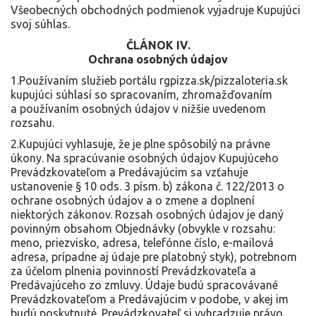
Všeobecných obchodných podmienok vyjadruje Kupujúci
svoj súhlas.
ČLÁNOK IV.
Ochrana osobných údajov
1.Používaním služieb portálu rgpizza.sk/pizzaloteria.sk
kupujúci súhlasí so spracovaním, zhromažďovaním
a používaním osobných údajov v nižšie uvedenom
rozsahu.
2.Kupujúci vyhlasuje, že je plne spôsobilý na právne
úkony. Na spracúvanie osobných údajov Kupujúceho
Prevádzkovateľom a Predávajúcim sa vzťahuje
ustanovenie § 10 ods. 3 písm. b) zákona č. 122/2013 o
ochrane osobných údajov a o zmene a doplnení
niektorých zákonov. Rozsah osobných údajov je daný
povinným obsahom Objednávky (obvykle v rozsahu:
meno, priezvisko, adresa, telefónne číslo, e-mailová
adresa, prípadne aj údaje pre platobný styk), potrebnom
za účelom plnenia povinností Prevádzkovateľa a
Predávajúceho zo zmluvy. Údaje budú spracovávané
Prevádzkovateľom a Predávajúcim v podobe, v akej im
budú poskytnuté. Prevádzkovateľ si vyhradzuje právo