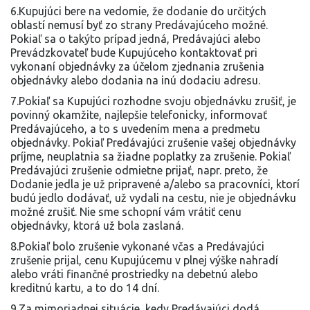
6.Kupujúci bere na vedomie, že dodanie do určitých
oblastí nemusí byť zo strany Predávajúceho možné.
Pokiaľ sa o takýto prípad jedná, Predávajúci alebo
Prevádzkovateľ bude Kupujúceho kontaktovať pri
vykonaní objednávky za účelom zjednania zrušenia
objednávky alebo dodania na inú dodaciu adresu.
7.Pokiaľ sa Kupujúci rozhodne svoju objednávku zrušiť, je
povinný okamžite, najlepšie telefonicky, informovať
Predávajúceho, a to s uvedením mena a predmetu
objednávky. Pokiaľ Predávajúci zrušenie vašej objednávky
príjme, neuplatnia sa žiadne poplatky za zrušenie. Pokiaľ
Predávajúci zrušenie odmietne prijať, napr. preto, že
Dodanie jedla je už pripravené a/alebo sa pracovníci, ktorí
budú jedlo dodávať, už vydali na cestu, nie je objednávku
možné zrušiť. Nie sme schopní vám vrátiť cenu
objednávky, ktorá už bola zaslaná.
8.Pokiaľ bolo zrušenie vykonané včas a Predávajúci
zrušenie prijal, cenu Kupujúcemu v plnej výške nahradí
alebo vráti finančné prostriedky na debetnú alebo
kreditnú kartu, a to do 14 dní.
9.Za mimoriadnej situácie, kedy Predávajúci dodá