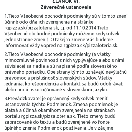
ČLÁNOK VI.
Záverečné ustanoveia
1.Tieto Všeobecné obchodné podmienky sú v tomto znení
účinné odo dňa ich zverejnenia na stránke
rgpizza.sk/pizzaloteria.sk, t.j. od 11.10.2014.Tieto
Všeobecné obchodné podmienky môžeme kedykoľvek
jednostranne zmeniť. O takejto zmene Vás budeme
informovať vždy vopred na rgpizza.sk/pizzaloteria.sk.
2.Tieto Všeobecné obchodné podmienky (a všetky
mimozmluvné povinnosti z nich vyplývajúce alebo s nimi
súvisiace) sa riadia a sú napísané podľa slovenského
právneho poriadku. Obe strany týmto uznávajú nevýlučnú
právomoc a príslušnosť slovenských súdov. Všetky
jednania, korešpondencia a kontakt sa budú odohrávať
alebo budú uskutočňované v slovenskom jazyku.
3.Prevádzkovateľ je oprávnený kedykoľvek meniť
ustanovenia týchto Podmienok. Zmena podmienok je
platná a účinná okamihom zverejnenia na stránkach
portálu rgpizza.sk/pizzaloteria.sk. Tieto zmeny budú
zapracované do textu a budú zverejnené vo fonte
úplného znenia Podmienok používania. Je v záujme