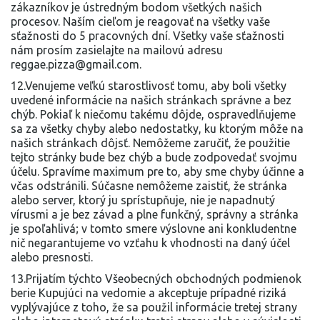
zákazníkov je ústredným bodom všetkých našich
procesov. Naším cieľom je reagovať na všetky vaše
sťažnosti do 5 pracovných dní. Všetky vaše sťažnosti
nám prosím zasielajte na mailovú adresu
reggae.pizza@gmail.com.
12.Venujeme veľkú starostlivosť tomu, aby boli všetky
uvedené informácie na našich stránkach správne a bez
chýb. Pokiaľ k niečomu takému dôjde, ospravedlňujeme
sa za všetky chyby alebo nedostatky, ku ktorým môže na
našich stránkach dôjsť. Nemôžeme zaručiť, že použitie
tejto stránky bude bez chýb a bude zodpovedať svojmu
účelu. Spravíme maximum pre to, aby sme chyby účinne a
včas odstránili. Súčasne nemôžeme zaistiť, že stránka
alebo server, ktorý ju sprístupňuje, nie je napadnutý
vírusmi a je bez závad a plne funkčný, správny a stránka
je spoľahlivá; v tomto smere výslovne ani konkludentne
nič negarantujeme vo vzťahu k vhodnosti na daný účel
alebo presnosti.
13.Prijatím týchto Všeobecných obchodných podmienok
berie Kupujúci na vedomie a akceptuje prípadné riziká
vyplývajúce z toho, že sa použil informácie tretej strany