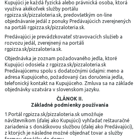
Kupujúci je každá fyzická alebo právnická osoba, ktorá
využíva akékoľvek služby portálu
rgpizza.sk/pizzaloteria.sk, predovšetkým on-line
objednávanie jedál z ponuky Predávajúcich zverejnených
na portáli rgpizza.sk/pizzaloteria.sk.
Predávajúci je prevádzkovateľ stravovacích služieb a
rozvozu jedál, zverejnený na portáli
rgpizza.sk/pizzaloteria.sk.
Objednávka je zoznam požadovaného jedla, ktoré
Kupujúci odosiela z rgpizza.sk/pizzaloteria.sk
Predávajúcemu spolu s dodatočnými údajmi: meno a
adresa Kupujúceho, požadovaný čas doručenia jedla,
telefonický kontakt na Kupujúceho. Zmluva sa na základe
objednávky uzatvára v slovenskom jazyku.
ČLÁNOK II.
Základné podmienky používania
1.Portál rgpizza.sk/pizzaloteria.sk umožňuje
návštevníkom (ďalej ako Kupujúci) vyhľadať reštauračné
zariadenia s donáškovou službou (ďalej ako Predávajúci),
z ktorých je následne možné objednať tovar a služby