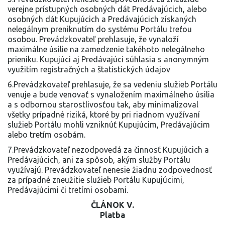
verejne prístupných osobných dát Predávajúcich, alebo
osobných dát Kupujúcich a Predávajúcich získaných
nelegálnym preniknutím do systému Portálu treťou
osobou. Prevádzkovateľ prehlasuje, že vynaloží
maximálne úsilie na zamedzenie takéhoto nelegálneho
prieniku. Kupujúci aj Predávajúci súhlasia s anonymným
využitím registračných a štatistických údajov
6.Prevádzkovateľ prehlasuje, že sa vedeniu služieb Portálu
venuje a bude venovať s vynaložením maximálneho úsilia
a s odbornou starostlivosťou tak, aby minimalizoval
všetky prípadné riziká, ktoré by pri riadnom využívaní
služieb Portálu mohli vzniknúť Kupujúcim, Predávajúcim
alebo tretím osobám.
7.Prevádzkovateľ nezodpovedá za činnosť Kupujúcich a
Predávajúcich, ani za spôsob, akým služby Portálu
využívajú. Prevádzkovateľ nenesie žiadnu zodpovednosť
za prípadné zneužitie služieb Portálu Kupujúcimi,
Predávajúcimi či tretími osobami.
ČLÁNOK V.
Platba