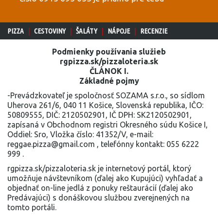
|
|
|
|
PIZZA
CESTOVINY
ŠALÁTY
NÁPOJE
RECENZIE
Podmienky používania služieb
rgpizza.sk/pizzaloteria.sk
ČLÁNOK I.
Základné pojmy
-Prevádzkovateľ je spoločnosť SOZAMA s.r.o., so sídlom
Uherova 261/6, 040 11 Košice, Slovenská republika, IČO:
50809555, DIČ: 2120502901, IČ DPH: SK2120502901,
zapísaná v Obchodnom registri Okresného súdu Košice I,
Oddiel: Sro, Vložka číslo: 41352/V, e-mail:
reggae.pizza@gmail.com , telefónny kontakt: 055 6222
999 .
rgpizza.sk/pizzaloteria.sk je internetový portál, ktorý
umožňuje návštevníkom (ďalej ako Kupujúci) vyhľadať a
objednať on-line jedlá z ponuky reštaurácií (ďalej ako
Predávajúci) s donáškovou službou zverejnených na
tomto portáli.