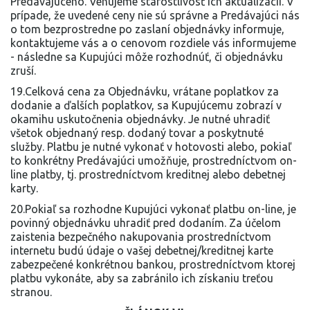
Predávajúceho. Venujeme starostlivosť ich aktualizácii. V
prípade, že uvedené ceny nie sú správne a Predávajúci nás
o tom bezprostredne po zaslaní objednávky informuje,
kontaktujeme vás a o cenovom rozdiele vás informujeme
- následne sa Kupujúci môže rozhodnúť, či objednávku
zruší.
19.Celková cena za Objednávku, vrátane poplatkov za
dodanie a ďalších poplatkov, sa Kupujúcemu zobrazí v
okamihu uskutočnenia objednávky. Je nutné uhradiť
všetok objednaný resp. dodaný tovar a poskytnuté
služby. Platbu je nutné vykonať v hotovosti alebo, pokiaľ
to konkrétny Predávajúci umožňuje, prostredníctvom on-
line platby, tj. prostredníctvom kreditnej alebo debetnej
karty.
20.Pokiaľ sa rozhodne Kupujúci vykonať platbu on-line, je
povinný objednávku uhradiť pred dodaním. Za účelom
zaistenia bezpečného nakupovania prostredníctvom
internetu budú údaje o vašej debetnej/kreditnej karte
zabezpečené konkrétnou bankou, prostredníctvom ktorej
platbu vykonáte, aby sa zabránilo ich získaniu treťou
stranou.