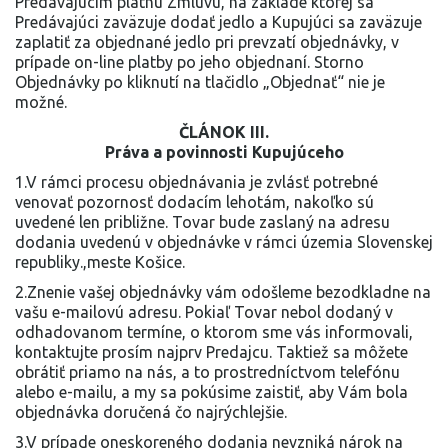
Predávajúcim platnú Zmluvu, na základe ktorej sa
Predávajúci zaväzuje dodať jedlo a Kupujúci sa zaväzuje
zaplatiť za objednané jedlo pri prevzatí objednávky, v
prípade on-line platby po jeho objednaní. Storno
Objednávky po kliknutí na tlačidlo „Objednať“ nie je
možné.
ČLÁNOK III.
Práva a povinnosti Kupujúceho
1.V rámci procesu objednávania je zvlásť potrebné
venovať pozornosť dodacím lehotám, nakoľko sú
uvedené len približne. Tovar bude zaslaný na adresu
dodania uvedenú v objednávke v rámci územia Slovenskej
republiky.,meste Košice.
2.Znenie vašej objednávky vám odošleme bezodkladne na
vašu e-mailovú adresu. Pokiaľ Tovar nebol dodaný v
odhadovanom termíne, o ktorom sme vás informovali,
kontaktujte prosím najprv Predajcu. Taktiež sa môžete
obrátiť priamo na nás, a to prostredníctvom telefónu
alebo e-mailu, a my sa pokúsime zaistiť, aby Vám bola
objednávka doručená čo najrýchlejšie.
3.V prípade oneskoreného dodania nevzniká nárok na