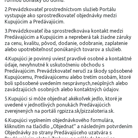
formou donášky do domu.
2.Prevádzkovateľ prostredníctvom služieb Portálu
vystupuje ako sprostredkovateľ objednávky medzi
Kupujúcim a Predávajúcim.
3.Prevádzkovateľ iba sprostredkováva kontakt medzi
Predávajúcim a Kupujúcim a nepreberá tak žiadne záruky
za cenu, kvalitu, pôvod, dodanie, odobranie, zaplatenie
alebo upotrebiteľnosť ponúkaných tovarov a služieb.
4.Kupujúci je povinný uviesť pravdivé osobné a kontaktné
údaje, nevyhnutné k uskutočneniu obchodu s
Predávajúcim. Prevádzkovateľ neručí za škody spôsobené
Kupujúcemu, Predávajúcemu alebo tretím osobám, ktoré
boli spôsobené uvedením nesprávnych,neúplných alebo
zavádzajúcich osobných alebo kontaktných údajov.
5.Kupujúci si môže objednať akékoľvek jedlo, ktoré je
uvedené v jednotlivých ponukách Predávajúcich
zverejnených na portáli rgpizza.sk/pizzaloteria.sk.
6.Kupujúci vyplnením objednávkového formulára,
kliknutím na tlačidlo „Objednať“ a následným potvrdením
Objednávky zo strany Predávajúceho uzatvára s