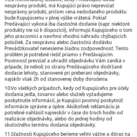
nesprávny produkt, má Kupujúci právo neprevziať
nesprávny produkt, pričom cena nedodaného produktu
bude Kupujúcemu v plnej výške vrátená. Pokiaľ
Predávajúci vykoná iba čiastočné dodanie (napr. niektoré
produkty nie sú k dispozícii), informujú Kupujúceho o tom
jeho pracovníci a navrhnú vhodnú náhradu chýbajúcich
položiek. Za nesprávnu alebo čiastočnú dodávku
Prevádzkovateľ nenesieme žiadnu zodpovednosť. Tento
problém je potrebné riešiť priamo s Predávajúcim.
Povinnosť prevziať a uhradiť objednávku Vám zaniká v
prípade, že neboli zo strany Predávajúceho dodržané
dodacie lehoty, stanovené pri preberaní objednávky,
najskôr však 2h od stanovenej doby doručenia.
10.Vo všetkých prípadoch, kedy od Kupujúceho pre účely
dodania jedla, tovarov alebo služieb vyžadujeme
poskytnutie informácií, je Kupujúci povinný poskytnúť
informácie správne a úplne. Akúkoľvek reklamáciu je
potrebné nahlásiť najneskôr v čase do troch hodín od
realizácie objednávky, alebo do jednej hodiny od
skutočného termínu dodania objednávky.
11.Sťažnosti Kupujúceho berieme veľmi vážne a dôraz na