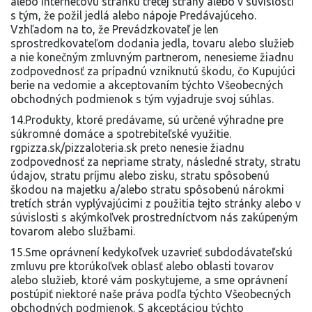
alebo internetovú stránku tretej strany alebo v súvislosti
s tým, že požil jedlá alebo nápoje Predávajúceho.
Vzhľadom na to, že Prevádzkovateľ je len
sprostredkovateľom dodania jedla, tovaru alebo služieb
a nie konečným zmluvným partnerom, nenesieme žiadnu
zodpovednosť za prípadnú vzniknutú škodu, čo Kupujúci
berie na vedomie a akceptovaním týchto Všeobecných
obchodných podmienok s tým vyjadruje svoj súhlas.
14.Produkty, ktoré predávame, sú určené výhradne pre
súkromné domáce a spotrebiteľské využitie.
rgpizza.sk/pizzaloteria.sk preto nenesie žiadnu
zodpovednosť za nepriame straty, následné straty, stratu
údajov, stratu príjmu alebo zisku, stratu spôsobenú
škodou na majetku a/alebo stratu spôsobenú nárokmi
tretích strán vyplývajúcimi z použitia tejto stránky alebo v
súvislosti s akýmkoľvek prostredníctvom nás zakúpeným
tovarom alebo službami.
15.Sme oprávnení kedykoľvek uzavrieť subdodávateľskú
zmluvu pre ktorúkoľvek oblasť alebo oblasti tovarov
alebo služieb, ktoré vám poskytujeme, a sme oprávnení
postúpiť niektoré naše práva podľa týchto Všeobecných
obchodných podmienok. S akceptáciou týchto