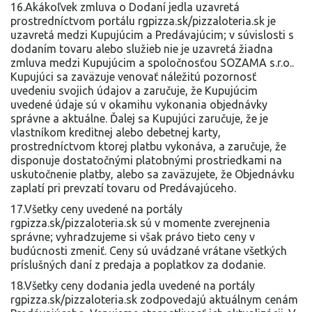
16.Akákoľvek zmluva o Dodaní jedla uzavretá
prostredníctvom portálu rgpizza.sk/pizzaloteria.sk je
uzavretá medzi Kupujúcim a Predávajúcim; v súvislosti s
dodaním tovaru alebo služieb nie je uzavretá žiadna
zmluva medzi Kupujúcim a spoločnosťou SOZAMA s.r.o..
Kupujúci sa zaväzuje venovať náležitú pozornosť
uvedeniu svojich údajov a zaručuje, že Kupujúcim
uvedené údaje sú v okamihu vykonania objednávky
správne a aktuálne. Ďalej sa Kupujúci zaručuje, že je
vlastníkom kreditnej alebo debetnej karty,
prostredníctvom ktorej platbu vykonáva, a zaručuje, že
disponuje dostatočnými platobnými prostriedkami na
uskutočnenie platby, alebo sa zaväzujete, že Objednávku
zaplatí pri prevzatí tovaru od Predávajúceho.
17.Všetky ceny uvedené na portály
rgpizza.sk/pizzaloteria.sk sú v momente zverejnenia
správne; vyhradzujeme si však právo tieto ceny v
budúcnosti zmeniť. Ceny sú uvádzané vrátane všetkých
príslušných daní z predaja a poplatkov za dodanie.
18.Všetky ceny dodania jedla uvedené na portály
rgpizza.sk/pizzaloteria.sk zodpovedajú aktuálnym cenám