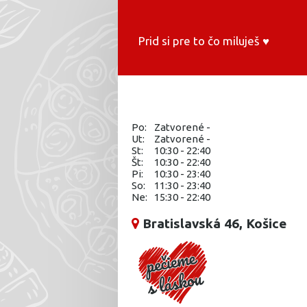
Prid si pre to čo miluješ ♥️
Po:
Zatvorené -
Ut:
Zatvorené -
St:
10:30 - 22:40
Št:
10:30 - 22:40
Pi:
10:30 - 23:40
So:
11:30 - 23:40
Ne:
15:30 - 22:40
Bratislavská 46, Košice