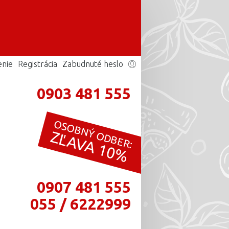
enie
Registrácia
Zabudnuté heslo
0903 481 555
OSOBNÝ ODBER:
ZĽAVA 10%
0907 481 555
055 / 6222999