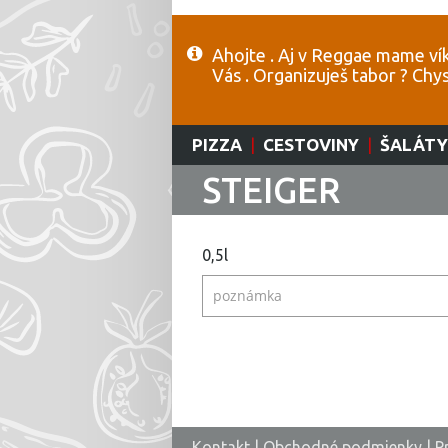
Ahojte . Aj v Reggae mame vík
Vás . Organizuješ tabor ? Chy
PIZZA
|
CESTOVINY
|
ŠALÁTY
STEIGER
0,5l
Kontakt
|
Obchodné podmienky
|
P