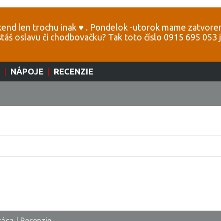
end len trochu inak ♥️ . Pondelok -utorok mame zatvoren
stáš oslavu či chodbovačku? Tak toto číslo 0915 695 053
|
NÁPOJE
|
RECENZIE
ráca
|
Recenzie