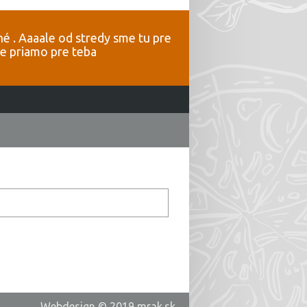
é . Aaaale od stredy sme tu pre
 je priamo pre teba
Webdesign © 2019
mrak.sk